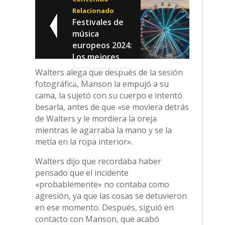
Relacionado
Festivales de
música
europeos 2024:
Los mejores
festivales a los
Walters alega que después de la sesión
que ir
fotográfica, Manson la empujó a su
cama, la sujetó con su cuerpo e intentó
besarla, antes de que «se moviera detrás
de Walters y le mordiera la oreja
mientras le agarraba la mano y se la
metía en la ropa interior».
Walters dijo que recordaba haber
pensado que el incidente
«probablemente» no contaba como
agresión, ya que las cosas se detuvieron
en ese momento. Después, siguió en
contacto con Manson, que acabó