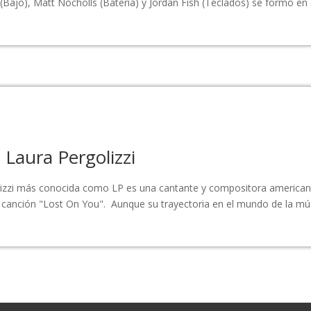
(Bajo), Matt Nocholls (Batería) y Jordan Fish (Teclados) se formó en e
 Laura Pergolizzi
lizzi más conocida como LP es una cantante y compositora americana 
 canción "Lost On You". Aunque su trayectoria en el mundo de la músi