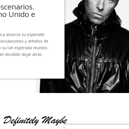
escenarios.
no Unido e
nica anuncia su esperado
peculaciones y anhelos de
o su tan esperada reunión.
n decidido dejar atrás