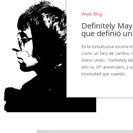
Vinyls Blog
Definitely May
que definió u
En la tumultuosa escena m
como un faro de cambio, r
Reino Unido. "Definitely M
año su 30º aniversario, y
intensidad que cuando...