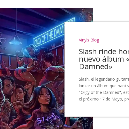
Vinyls Blog
Slash rinde ho
nuevo álbum «
Damned»
Slash, el legendario guitar
lanzar un álbum que hará v
"Orgy of the Damned", este
el próximo 17 de Mayo, pro