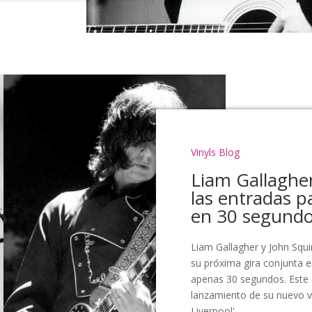
Vinyls Blog
Liam Gallagher
las entradas p
en 30 segund
Liam Gallagher y John Squi
su próxima gira conjunta 
apenas 30 segundos. Este é
lanzamiento de su nuevo ví
Liverpool'. ...