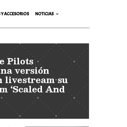
 Y ACCESORIOS
NOTICIAS
 Pilots
na versión
n livestream su
m ‘Scaled And