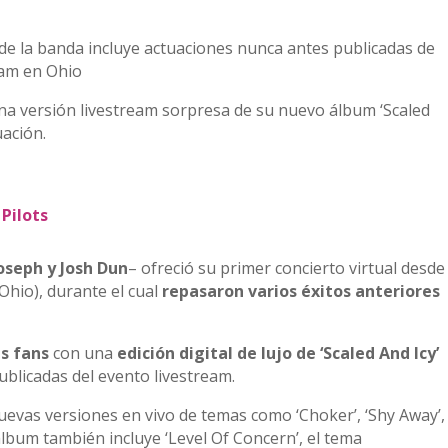
P de la banda incluye actuaciones nunca antes publicadas de
eam en Ohio
a versión livestream sorpresa de su nuevo álbum ‘Scaled
uación.
Pilots
Joseph y Josh Dun
– ofreció su primer concierto virtual desde
Ohio), durante el cual
repasaron varios éxitos anteriores
us fans
con una
edición digital de lujo de ‘Scaled And Icy’
blicadas del evento livestream.
 nuevas versiones en vivo de temas como ‘Choker’, ‘Shy Away’,
álbum también incluye ‘Level Of Concern’, el tema