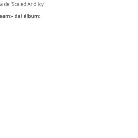
de ‘Scaled And Icy’.
ream» del álbum: