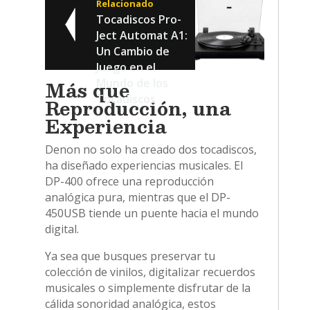
Relacionado
Tocadiscos Pro-
Ject Automat A1:
Un Cambio de
Juego en el
Más que
Mundo de los
Tocadiscos
Reproducción, una
Experiencia
Denon no solo ha creado dos tocadiscos,
ha diseñado experiencias musicales. El
DP-400 ofrece una reproducción
analógica pura, mientras que el DP-
450USB tiende un puente hacia el mundo
digital.
Ya sea que busques preservar tu
colección de vinilos, digitalizar recuerdos
musicales o simplemente disfrutar de la
cálida sonoridad analógica, estos