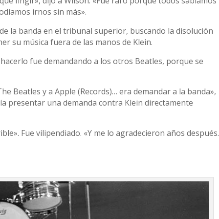
ue fingir», dijo a Wilson. «Fue raro porque todos sabíamos
podíamos irnos sin más».
e la banda en el tribunal superior, buscando la disolución
ner su música fuera de las manos de Klein.
 hacerlo fue demandando a los otros Beatles, porque se
 The Beatles y a Apple (Records)… era demandar a la banda»,
podía presentar una demanda contra Klein directamente
rible». Fue vilipendiado. «Y me lo agradecieron años después