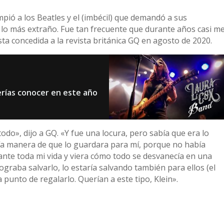
pió a los Beatles y el (imbécil) que demandó a sus
s lo más extraño. Fue tan frecuente que durante años casi m
sta concedida a la revista británica GQ en agosto de 2020.
rías conocer en este año
do», dijo a GQ. «Y fue una locura, pero sabía que era lo
ía manera de que lo guardara para mí, porque no había
nte toda mi vida y viera cómo todo se desvanecía en una
graba salvarlo, lo estaría salvando también para ellos (el
 punto de regalarlo. Querían a este tipo, Klein».