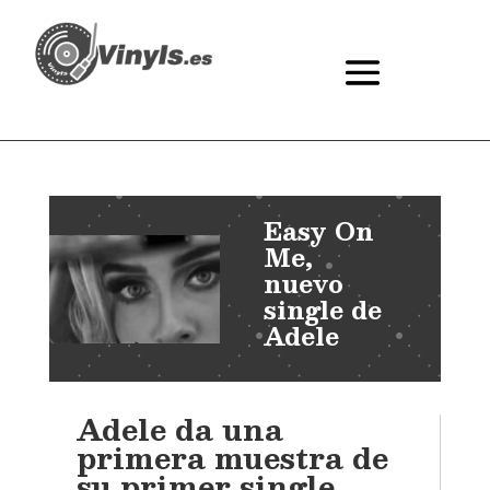
Easy On
Me,
nuevo
single de
Adele
Adele da una
primera muestra de
su primer single