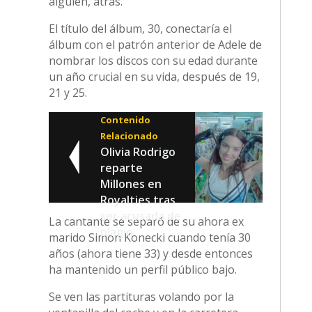
alguien, atrás.
El título del álbum, 30, conectaría el
álbum con el patrón anterior de Adele de
nombrar los discos con su edad durante
un año crucial en su vida, después de 19,
21 y 25.
Contenido
Relacionado
Olivia Rodrigo
reparte
Millones en
Royalties tras
ser acusada de
La cantante se separó de su ahora ex
plagio
marido Simon Konecki cuando tenía 30
años (ahora tiene 33) y desde entonces
ha mantenido un perfil público bajo.
Se ven las partituras volando por la