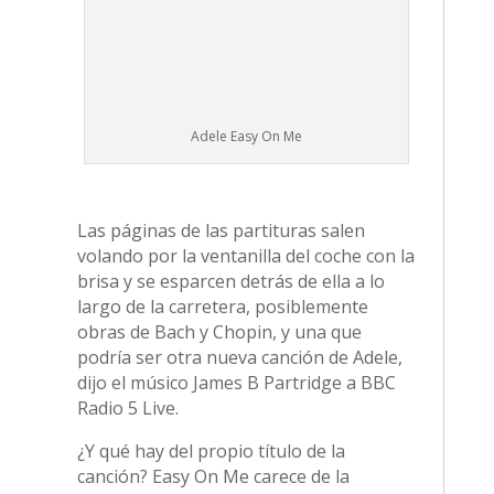
Las páginas de las partituras salen
volando por la ventanilla del coche con la
brisa y se esparcen detrás de ella a lo
largo de la carretera, posiblemente
obras de Bach y Chopin, y una que
podría ser otra nueva canción de Adele,
dijo el músico James B Partridge a BBC
Radio 5 Live.
¿Y qué hay del propio título de la
canción? Easy On Me carece de la
petición más evidente de que «se lo
tomen» con calma, pero, sin embargo,
hay una referencia implícita a otra
persona que se lo ha tomado con calma,
o que quiere hacerlo, o que desearía
haberlo hecho.