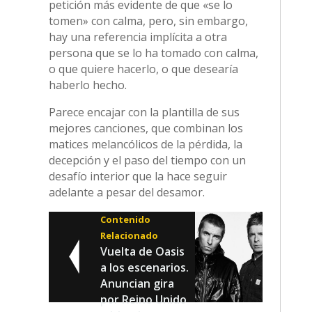
Parece encajar con la plantilla de sus
mejores canciones, que combinan los
matices melancólicos de la pérdida, la
decepción y el paso del tiempo con un
desafío interior que la hace seguir
adelante a pesar del desamor.
Contenido
Relacionado
Vuelta de Oasis
a los escenarios.
Anuncian gira
por Reino Unido
e Irlanda en
Bienvenida, Adele.
2025
Fuente: bbc.com
Acerca de
Últimas entradas