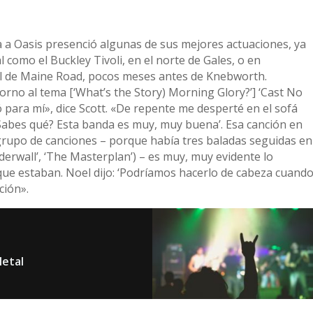
a a Oasis presenció algunas de sus mejores actuaciones, ya
 como el Buckley Tivoli, en el norte de Gales, o en
el de Maine Road, pocos meses antes de Knebworth.
orno al tema [‘What’s the Story) Morning Glory?’] ‘Cast No
 para mí», dice Scott. «De repente me desperté en el sofá
 ‘¿Sabes qué? Esta banda es muy, muy buena’. Esa canción en
 grupo de canciones – porque había tres baladas seguidas en
rwall’, ‘The Masterplan’) – es muy, muy evidente lo
ue estaban. Noel dijo: ‘Podríamos hacerlo de cabeza cuand
ción».
Metal