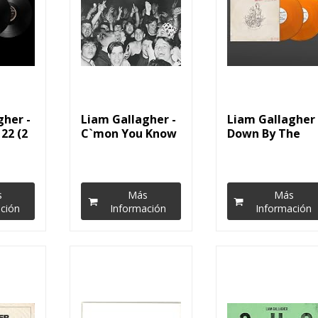
gher -
Liam Gallagher -
Liam Gallagher 
22 (2
C`mon You Know
Down By The
(LP) [Vinilo]
River Thames (
LP...
s
Más
Más
ción
Información
Información