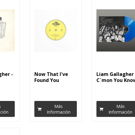
gher -
Now That I've
Liam Gallagher 
Found You
C´mon You Kno
f...
[Vinilo]
(LP Azul)...
s
Más
Más
ción
Información
Información