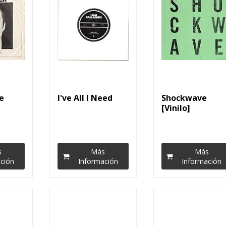
e
I've All I Need
Shockwave
[Vinilo]
s
Más
Más
ción
Información
Información