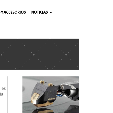
 Y ACCESORIOS
NOTICIAS
, es
da