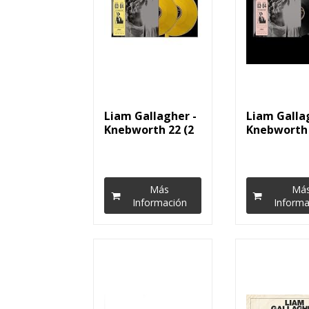
Liam Gallagher -
Liam Galla
Knebworth 22 (2
Knebworth 
LP Amarillo)...
LP) [Vinilo]
Más
Má
Información
Informa