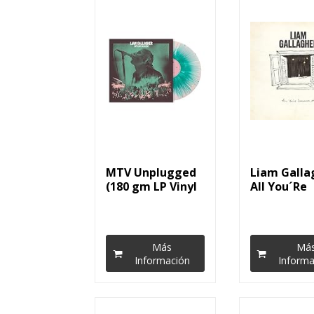
MTV Unplugged
Liam Galla
(180 gm LP Vinyl
All You´Re
Coloured) [Vinilo]
Dreaming O
Más
Má
Información
Informa