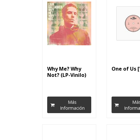
Why Me? Why
One of Us [
Not? (LP-Vinilo)
Más
Má
Información
Informa