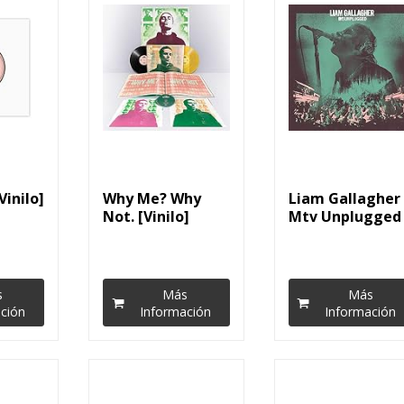
Vinilo]
Why Me? Why
Liam Gallagher 
Not. [Vinilo]
Mtv Unplugged
(LP-Vinilo)
s
Más
Más
ción
Información
Información