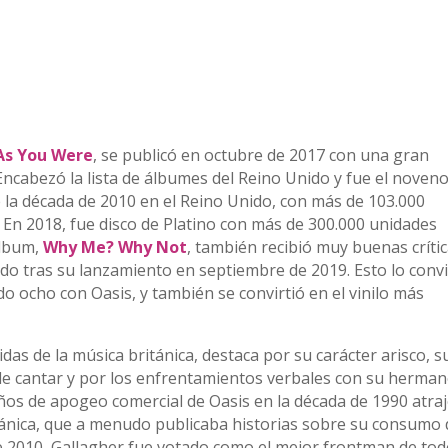
As You Were
, se publicó en octubre de 2017 con una gran
. Encabezó la lista de álbumes del Reino Unido y fue el noven
la década de 2010 en el Reino Unido, con más de 103.000
En 2018, fue disco de Platino con más de 300.000 unidades
álbum,
Why Me? Why Not
, también recibió muy buenas crític
ido tras su lanzamiento en septiembre de 2019. Esto lo convi
do ocho con Oasis, y también se convirtió en el vinilo más
das de la música británica, destaca por su carácter arisco, s
a de cantar y por los enfrentamientos verbales con su herma
años de apogeo comercial de Oasis en la década de 1990 atraj
itánica, que a menudo publicaba historias sobre su consumo
 2010, Gallagher fue votado como el mejor frontman de to