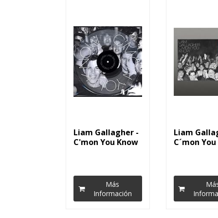
Liam Gallagher -
Liam Galla
C'mon You Know
C´mon You
(LP
(LP Rojo)...
Transparente)...
Más
Má
Información
Informa