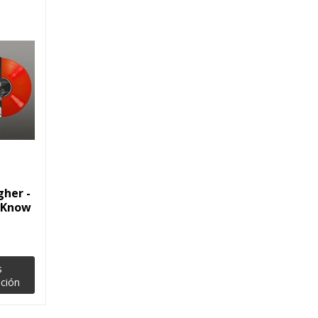
gher -
 Know
s
ción