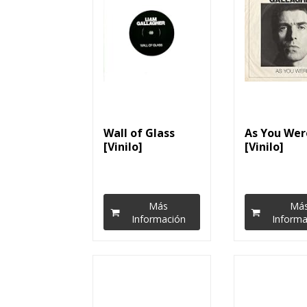
Wall of Glass
As You Wer
[Vinilo]
[Vinilo]
Más
Má
Información
Informa