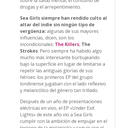
sobre la salud mental, el consumo de
drogas y el arrepentimiento.
Sea Girls siempre han rendido culto al
altar del indie
sin ningún tipo de
vergüenza:
algunas de sus mayores
influencias, dicen, son los
incondicionales:
The Killers
,
The
Strokes
. Pero siempre ha habido algo
mucho más interesante burbujeando
bajo la superficie en lugar de limitarse a
repetir las antiguas glorias de sus
héroes: los primeros EP del grupo
londinense jugaban con el lado reflexivo
y melancólico del género tan trillado.
Después de un año de presentaciones
eléctricas en vivo, el EP «Under Exit
Lights» de este año vio a Sea Girls
cumplir con la ambición de empujar en el
terreno de la melancolía y seguir con el