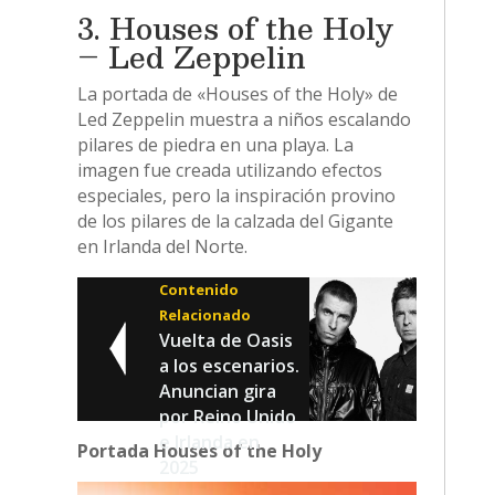
3. Houses of the Holy
– Led Zeppelin
La portada de «Houses of the Holy» de
Led Zeppelin muestra a niños escalando
pilares de piedra en una playa. La
imagen fue creada utilizando efectos
especiales, pero la inspiración provino
de los pilares de la calzada del Gigante
en Irlanda del Norte.
Contenido
Relacionado
Vuelta de Oasis
a los escenarios.
Anuncian gira
por Reino Unido
e Irlanda en
Portada Houses of the Holy
2025