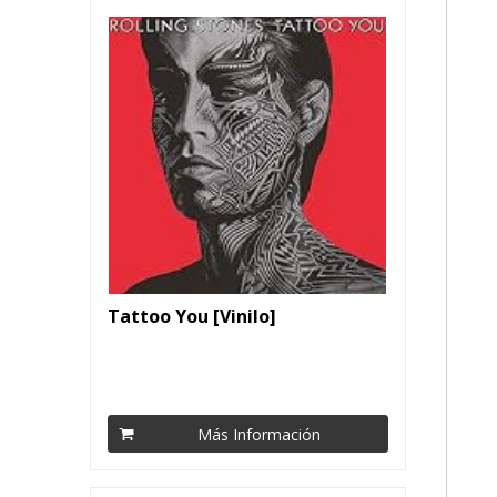
Tattoo You [Vinilo]
Más Información