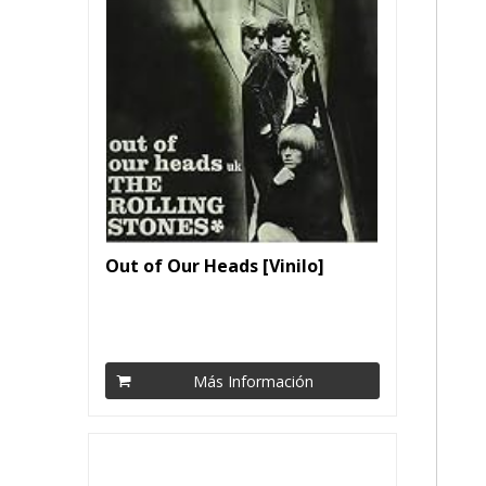
Out of Our Heads [Vinilo]
Más Información