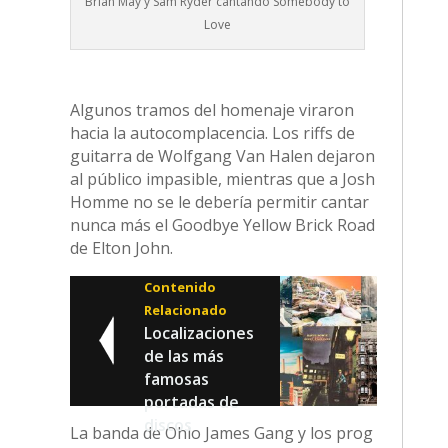
Brian May y Sam Ryder cantando Somebody to
Love
Algunos tramos del homenaje viraron
hacia la autocomplacencia. Los riffs de
guitarra de Wolfgang Van Halen dejaron
al público impasible, mientras que a Josh
Homme no se le debería permitir cantar
nunca más el Goodbye Yellow Brick Road
de Elton John.
Contenido
Relacionado
Localizaciones
de las más
famosas
portadas de
discos
La banda de Ohio James Gang y los prog