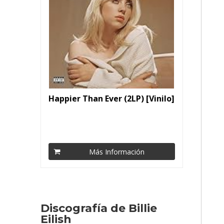
Happier Than Ever (2LP) [Vinilo]
Más Información
Discografía de Billie
Eilish