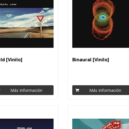
ld [Vinilo]
Binaural [Vinilo]
Más Información
Más Información