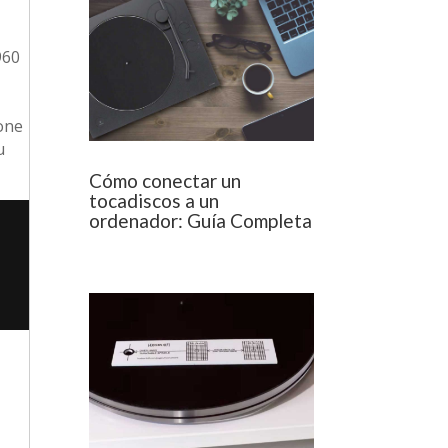
960
e
tone
u
Cómo conectar un
tocadiscos a un
ordenador: Guía Completa