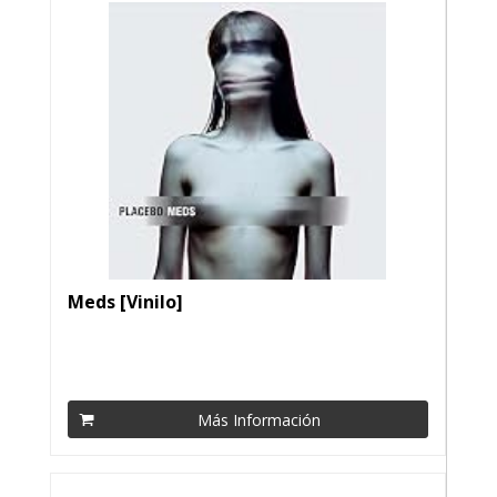
Meds [Vinilo]
Más Información