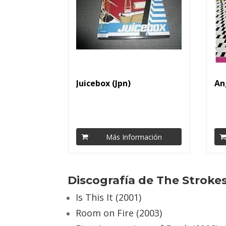
Juicebox (Jpn)
An
Más Información
Discografía de The Stroke
Is This It (2001)
Room on Fire (2003)