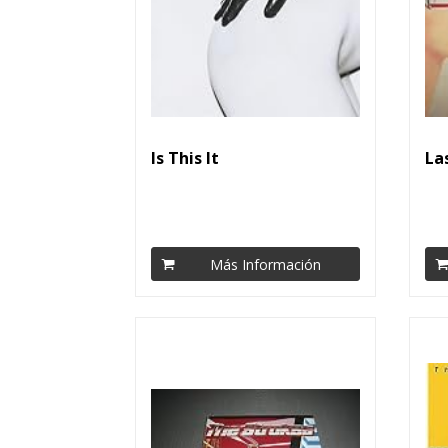
Is This It
La
Más Información