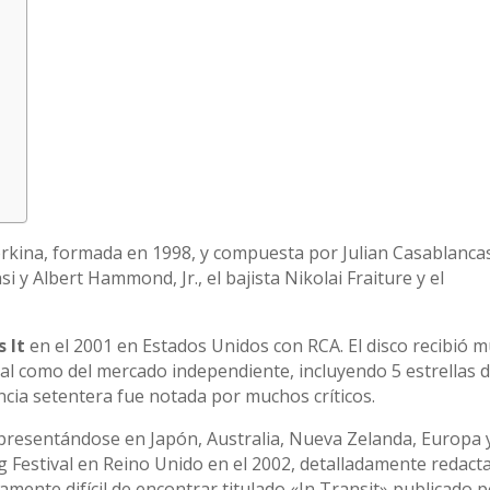
kina, formada en 1998, y compuesta por Julian Casablanca
i y Albert Hammond, Jr., el bajista Nikolai Fraiture y el
s It
en el 2001 en Estados Unidos con RCA. El disco recibió 
ical como del mercado independiente, incluyendo 5 estrellas 
uencia setentera fue notada por muchos críticos.
resentándose en Japón, Australia, Nueva Zelanda, Europa 
g Festival en Reino Unido en el 2002, detalladamente redact
amente difícil de encontrar titulado «In Transit» publicado 