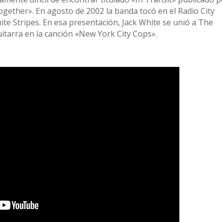
gether». En agosto de 2002 la banda tocó en el Radio City
te Stripes. En esa presentación, Jack White se unió a The
uitarra en la canción «New York City Cops».