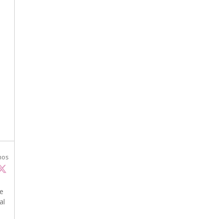
nos
he
al