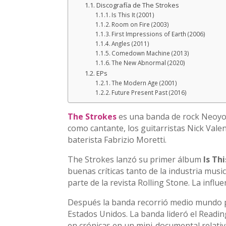
Discografía de The Strokes
Is This It (2001)
Room on Fire (2003)
First Impressions of Earth (2006)
Angles (2011)
Comedown Machine (2013)
The New Abnormal (2020)
EPs
The Modern Age (2001)
Future Present Past (2016)
The Strokes
es una banda de rock Neoyor
como cantante, los guitarristas Nick Valens
baterista Fabrizio Moretti.
The Strokes lanzó su primer álbum
Is Thi
buenas críticas tanto de la industria mus
parte de la revista Rolling Stone. La infl
Después la banda recorrió medio mundo p
Estados Unidos. La banda lideró el Readin
en crónicas en un mini-documental relativ