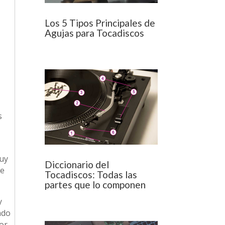
Los 5 Tipos Principales de
Agujas para Tocadiscos
s
muy
Diccionario del
de
Tocadiscos: Todas las
partes que lo componen
y
ado
por