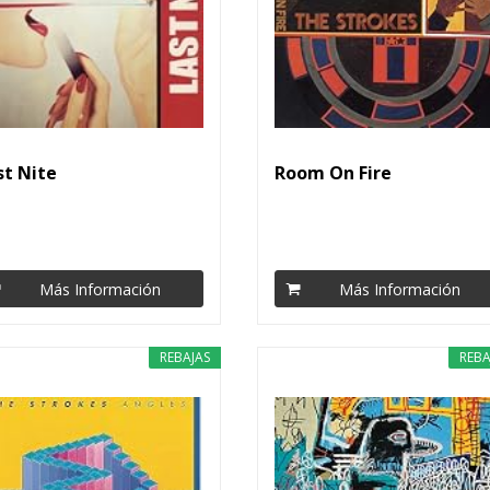
st Nite
Room On Fire
Más Información
Más Información
REBAJAS
REBA