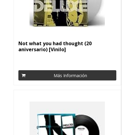
Not what you had thought (20
aniversario) [Vinilo]
Más Información