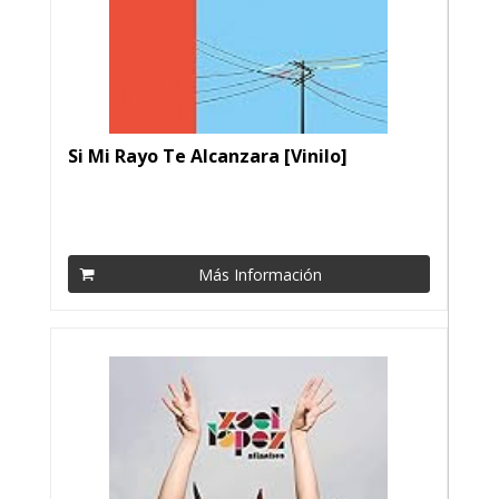
Si Mi Rayo Te Alcanzara [Vinilo]
Más Información