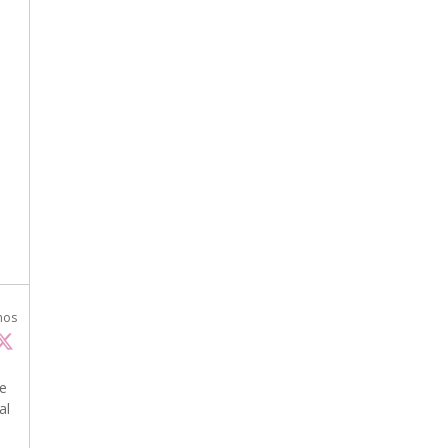
nos
he
al