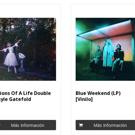
sions Of A Life Double
Blue Weekend (LP)
nyle Gatefold
[Vinilo]
Más Información
Más Información