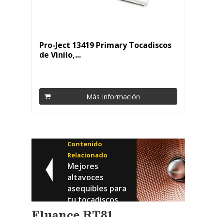
Pro-Ject 13419 Primary Tocadiscos
de Vinilo,...
Más Información
Contenido
Relacionado
Mejores
altavoces
asequibles para
tu tocadiscos
Fluance RT81