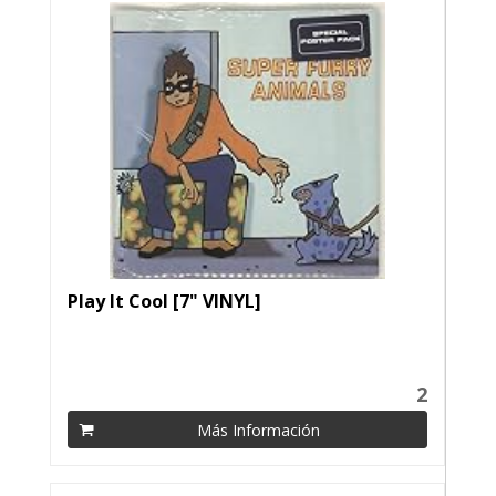
Play It Cool [7" VINYL]
2
Más Información