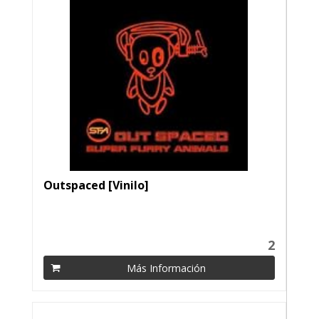
Outspaced [Vinilo]
2
Más Información