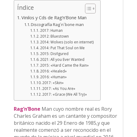
Índice
Vinilos y Cds de Rag’n’Bone Man
Discografía Rag´n´bone man
2017: Human
2012: Bluestown
2014: Wolves (solo en internet)
2014: Put That Soul on Me
2015: Disfigured
2021: All you Ever Wanted
2015: «Hard Came the Rain»
2016: «Healed»
2016: «Human»
2017: «Skin»
2017: «As You Are»
2017: «Grace (We All Try)»
Rag’n’Bone
Man cuyo nombre real es Rory
Charles Graham es un cantante y compositor
británico nacido el 29 Enero de 1985,y que
realmente comenzó a ser reconocido en el